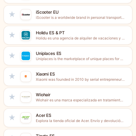
iScooter EU
★
iScooter is a worldwide brand in personal transportation, including E-scooters,...
Holidu ES & PT
★
Holidu es una agencia de alquiler de vacaciones y una...
Uniplaces ES
★
Uniplaces is the marketplace of unique places for students, young...
Xiaomi ES
★
Xiaomi was founded in 2010 by serial entrepreneur Lei Jun,...
Wiohair
★
Wiohair es una marca especializada en tratamientos anticaída naturales formulados...
Acer ES
★
Explora la tienda oficial de Acer. Envío y devolución gratis...
Tiqets ES