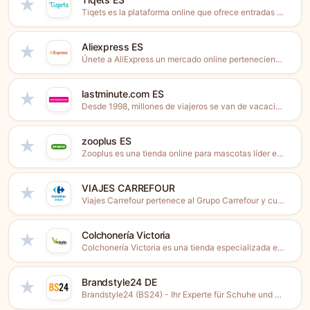
★
Tiqets es la plataforma online que ofrece entradas enviadas al...
Aliexpress ES
★
Únete a AliExpress un mercado online perteneciente al grupo Alibaba...
lastminute.com ES
★
Desde 1998, millones de viajeros se van de vacaciones con...
zooplus ES
★
Zooplus es una tienda online para mascotas líder en Europa...
VIAJES CARREFOUR
★
Viajes Carrefour pertenece al Grupo Carrefour y cuenta con más...
Colchonería Victoria
★
Colchonería Victoria es una tienda especializada en descanso fundada en...
Brandstyle24 DE
★
Brandstyle24 (BS24) - Ihr Experte für Schuhe und Sneakers. Entdecken...