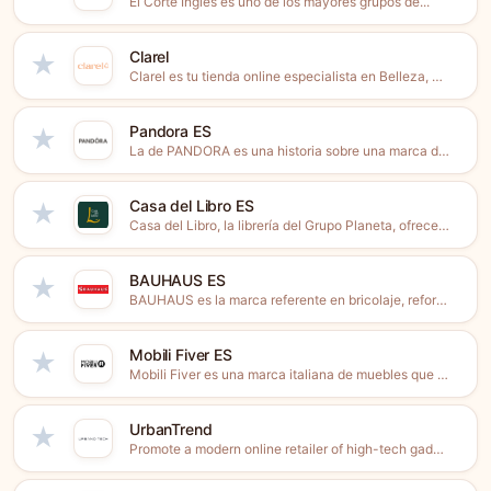
El Corte Inglés es uno de los mayores grupos de...
Clarel
★
Clarel es tu tienda online especialista en Belleza, Cuidado Personal...
Pandora ES
★
La de PANDORA es una historia sobre una marca de...
Casa del Libro ES
★
Casa del Libro, la librería del Grupo Planeta, ofrece el...
BAUHAUS ES
★
BAUHAUS es la marca referente en bricolaje, reformas, decoración, jardín...
Mobili Fiver ES
★
Mobili Fiver es una marca italiana de muebles que combina...
UrbanTrend
★
Promote a modern online retailer of high-tech gadgets, PC peripherals,...