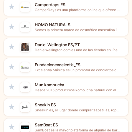
Camperdays ES
★
CamperDays es una plataforma online que ofrece el alquiler de...
HOMO NATURALS
★
Somos la primera marca de cosmética masculina 100% Natural. Productos...
Daniel Wellington ES/PT
★
Danielwellington.com es una de las tiendas en línea líderes en...
Fundacionexcelentia_ES
★
Excelentia Música es un promotor de conciertos con presencia en...
Mun kombucha
★
Desde 2015 producimos kombucha natural con el método tradicional de...
Sneakin ES
★
Sneakin.es, el lugar donde comprar zapatillas, ropa de calle, moda...
SamBoat ES
★
SamBoat es la mayor plataforma de alquiler de barcos online...