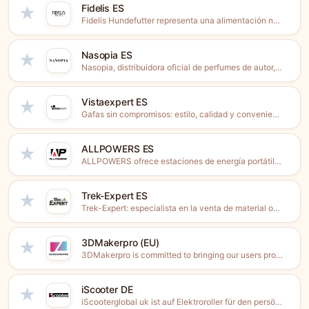
Fidelis ES
★
Fidelis Hundefutter representa una alimentación natural, adecuada a la especie...
Nasopia ES
★
Nasopia, distribuidora oficial de perfumes de autor, ofrece más de...
Vistaexpert ES
★
Gafas sin compromisos: estilo, calidad y conveniencia.Vistaexpert es una tienda...
ALLPOWERS ES
★
ALLPOWERS ofrece estaciones de energía portátiles, sistemas de almacenamiento solar...
Trek-Expert ES
★
Trek-Expert: especialista en la venta de material outdoor, senderismo, trail...
3DMakerpro (EU)
★
3DMakerpro is committed to bringing our users professional and cost-effective...
iScooter DE
★
iScooterglobal uk ist auf Elektroroller für den persönlichen Transport spezialisiert....