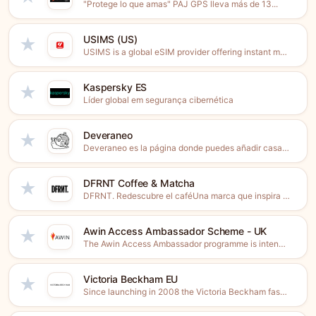
"Protege lo que amas" PAJ GPS lleva más de 13...
USIMS (US)
★
USIMS is a global eSIM provider offering instant mobile data...
Kaspersky ES
★
Líder global em segurança cibernética
Deveraneo
★
Deveraneo es la página donde puedes añadir casas rurales y...
DFRNT Coffee & Matcha
★
DFRNT. Redescubre el caféUna marca que inspira a consumir café...
Awin Access Ambassador Scheme - UK
★
The Awin Access Ambassador programme is intended for anyone that...
Victoria Beckham EU
★
Since launching in 2008 the Victoria Beckham fashion brand has...