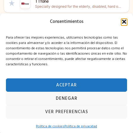
TTfone
★
Specially designed for the elderly, disabled, hard of hearing or...
Consentimientos
Foot-Store ES
★
Foot-Store: experiencia en productos de fútbol. Lo último en productos...
Para ofrecer las mejores experiencias, utilizamos tecnologías como las
XRshop - Tienda de Realidad Extendida y Gaming ES
★
cookies para almacenar y/o acceder a la información del dispositivo. El
En XRshop somos resellers y partners de hardware de las...
consentimiento de estas tecnologías nos permitirá procesar datos como el
comportamiento de navegación o las identificaciones únicas en este sitio. No
consentir o retirar el consentimiento, puede afectar negativamente a ciertas
Direct-Volley ES
★
características y funciones.
La tienda de comercio electrónico de referencia para el voleibol....
ARGANOUR ES
★
ACEPTAR
Arganour es una marca de cosmética 100% natural que nace...
DENEGAR
Trip.com ES
★
Trip.com provides one-stop travel booking services in 19 languages through...
VER PREFERENCIAS
ENTRAR
REGISTRO
Ulike UK
Marcas
Blog
★
Política de cookies
Política de privacidad
Partner with Ulike, one of the leading providers of IPL...
Términos
·
Aviso legal