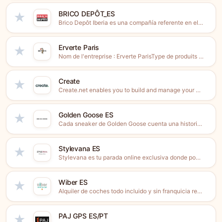
BRICO DEPÔT_ES
★
Brico Depôt Iberia es una compañía referente en el ámbito...
Erverte Paris
★
Nom de l'entreprise : Erverte ParisType de produits : Menswear...
Create
★
Create.net enables you to build and manage your own website...
Golden Goose ES
★
Cada sneaker de Golden Goose cuenta una historia. La tuya.
Stylevana ES
★
Stylevana es tu parada online exclusiva donde podrás compar las...
Wiber ES
★
Alquiler de coches todo incluido y sin franquicia real en...
PAJ GPS ES/PT
★