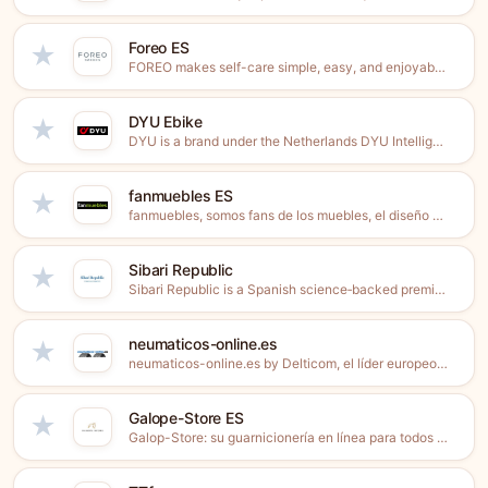
Foreo ES
★
FOREO makes self-care simple, easy, and enjoyable - that’s our...
DYU Ebike
★
DYU is a brand under the Netherlands DYU Intelligent Mobility...
fanmuebles ES
★
fanmuebles, somos fans de los muebles, el diseño y el...
Sibari Republic
★
Sibari Republic is a Spanish science‑backed premium skincare brand with...
neumaticos-online.es
★
neumaticos-online.es by Delticom, el líder europeo en ventas de neumáticos...
Galope-Store ES
★
Galop-Store: su guarnicionería en línea para todos los productos ecuestres...