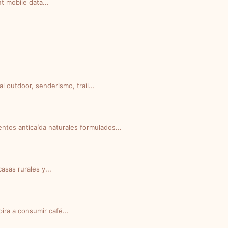
t mobile data...
l outdoor, senderismo, trail...
ntos anticaída naturales formulados...
sas rurales y...
ra a consumir café...