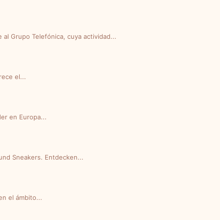
al Grupo Telefónica, cuya actividad...
rece el...
der en Europa...
 und Sneakers. Entdecken...
n el ámbito...