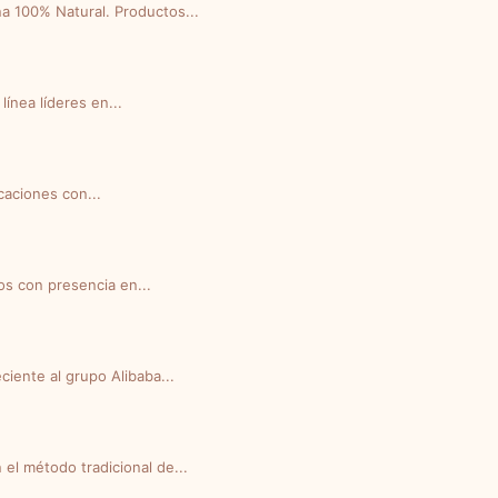
a 100% Natural. Productos...
ínea líderes en...
caciones con...
os con presencia en...
iente al grupo Alibaba...
l método tradicional de...