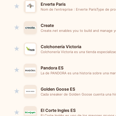
Erverte Paris
★
Nom de l'entreprise : Erverte ParisType de pro
Create
★
Create.net enables you to build and manage y
Colchonería Victoria
★
Colchonería Victoria es una tienda especializ
Pandora ES
★
La de PANDORA es una historia sobre una marc
Golden Goose ES
★
Cada sneaker de Golden Goose cuenta una hist
El Corte Ingles ES
★
El Corte Inglés es uno de los mayores grupos 