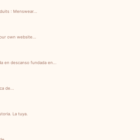
duits : Menswear...
our own website...
ada en descanso fundada en...
a de...
oria. La tuya.
de...